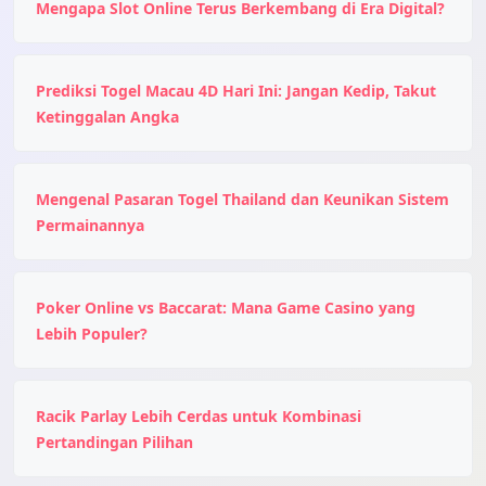
Mengapa Slot Online Terus Berkembang di Era Digital?
Prediksi Togel Macau 4D Hari Ini: Jangan Kedip, Takut
Ketinggalan Angka
Mengenal Pasaran Togel Thailand dan Keunikan Sistem
Permainannya
Poker Online vs Baccarat: Mana Game Casino yang
Lebih Populer?
Racik Parlay Lebih Cerdas untuk Kombinasi
Pertandingan Pilihan