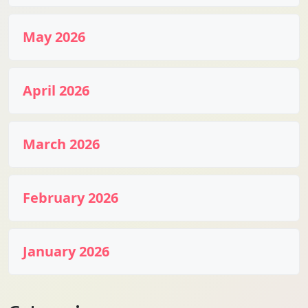
May 2026
April 2026
March 2026
February 2026
January 2026