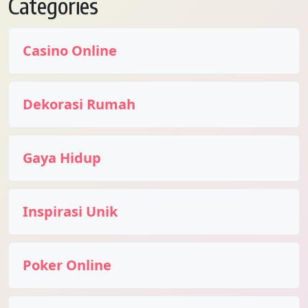
Categories
Casino Online
Dekorasi Rumah
Gaya Hidup
Inspirasi Unik
Poker Online