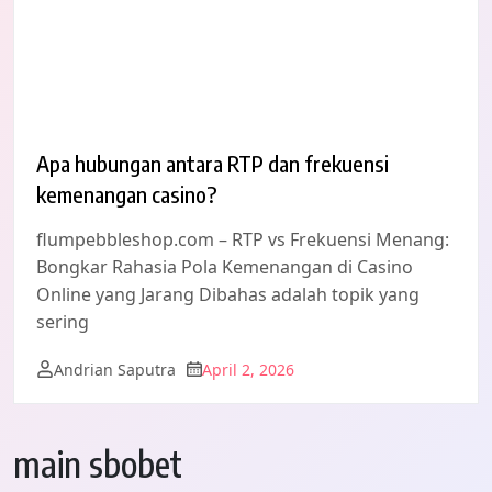
Apa hubungan antara RTP dan frekuensi
kemenangan casino?
flumpebbleshop.com – RTP vs Frekuensi Menang:
Bongkar Rahasia Pola Kemenangan di Casino
Online yang Jarang Dibahas adalah topik yang
sering
Andrian Saputra
April 2, 2026
main sbobet