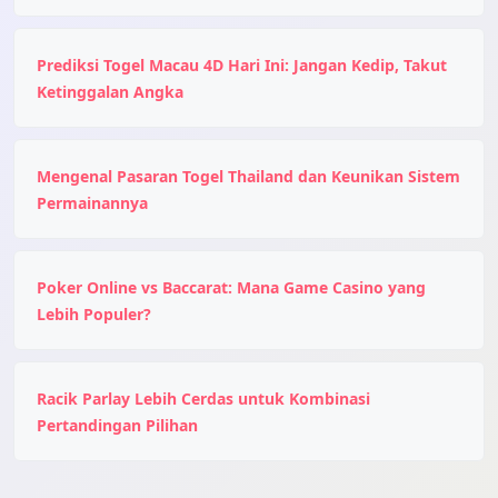
Prediksi Togel Macau 4D Hari Ini: Jangan Kedip, Takut
Ketinggalan Angka
Mengenal Pasaran Togel Thailand dan Keunikan Sistem
Permainannya
Poker Online vs Baccarat: Mana Game Casino yang
Lebih Populer?
Racik Parlay Lebih Cerdas untuk Kombinasi
Pertandingan Pilihan