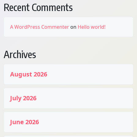
Recent Comments
A WordPress Commenter
on
Hello world!
Archives
August 2026
July 2026
June 2026