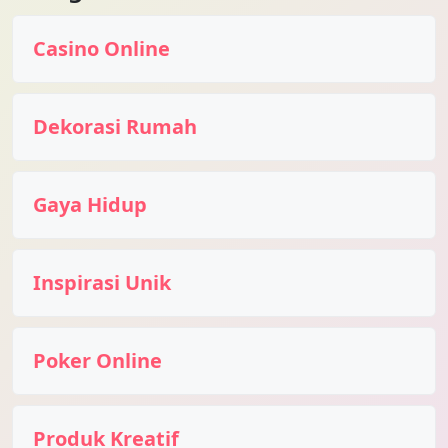
Casino Online
Dekorasi Rumah
Gaya Hidup
Inspirasi Unik
Poker Online
Produk Kreatif