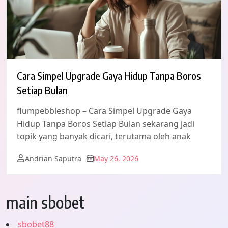
Cara Simpel Upgrade Gaya Hidup Tanpa Boros
Setiap Bulan
flumpebbleshop – Cara Simpel Upgrade Gaya
Hidup Tanpa Boros Setiap Bulan sekarang jadi
topik yang banyak dicari, terutama oleh anak
Andrian Saputra
May 26, 2026
main sbobet
sbobet88