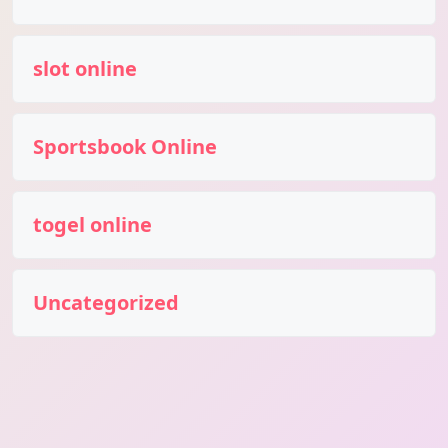
slot online
Sportsbook Online
togel online
Uncategorized