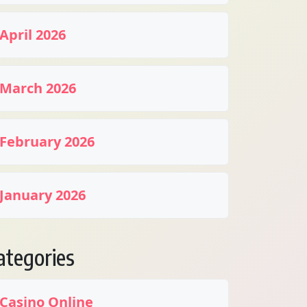
April 2026
March 2026
February 2026
January 2026
ategories
Casino Online