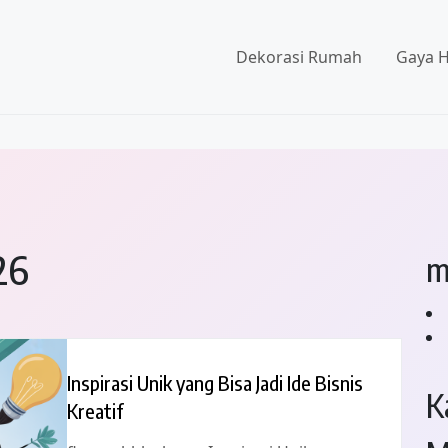
Dekorasi Rumah
Gaya 
26
m
Inspirasi Unik yang Bisa Jadi Ide Bisnis
K
Kreatif