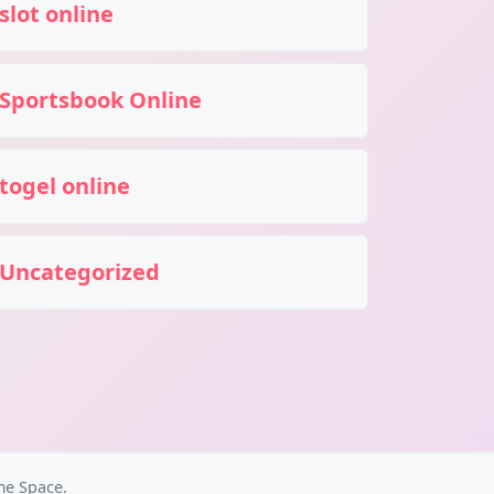
slot online
Sportsbook Online
togel online
Uncategorized
e Space.