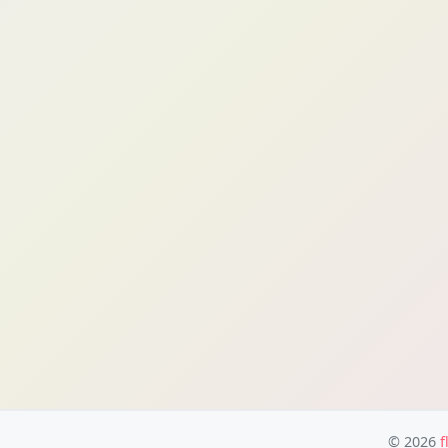
© 2026
f