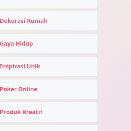
Dekorasi Rumah
Gaya Hidup
Inspirasi Unik
Poker Online
Produk Kreatif