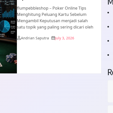
M
flumpebbleshop – Poker Online Tips
Menghitung Peluang Kartu Sebelum
Mengambil Keputusan menjadi salah
satu topik yang paling sering dicari oleh
Andrian Saputra
July 3, 2026
R