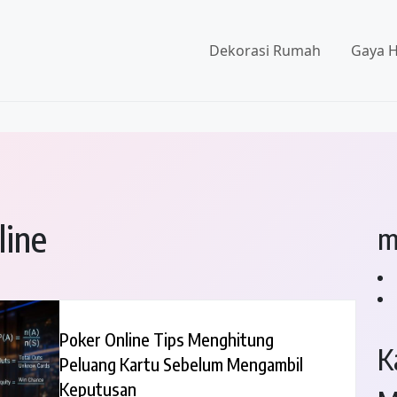
Dekorasi Rumah
Gaya 
line
m
Poker Online Tips Menghitung
K
Peluang Kartu Sebelum Mengambil
Keputusan