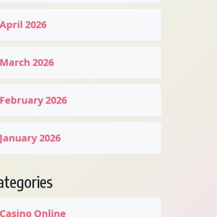
April 2026
March 2026
February 2026
January 2026
ategories
Casino Online