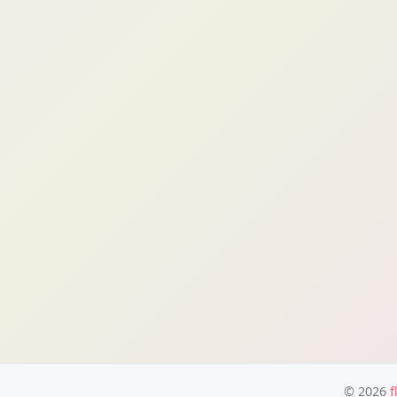
© 2026
f