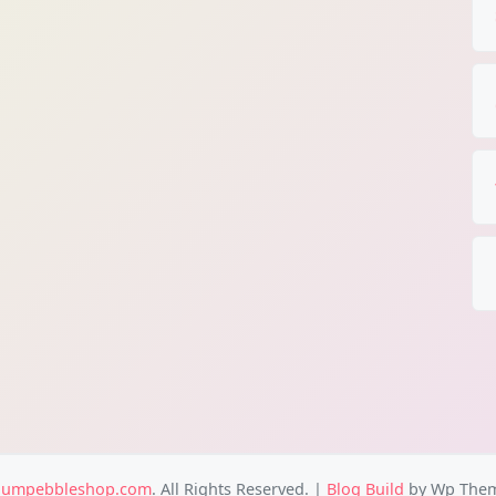
lumpebbleshop.com
. All Rights Reserved.
|
Blog Build
by Wp Them