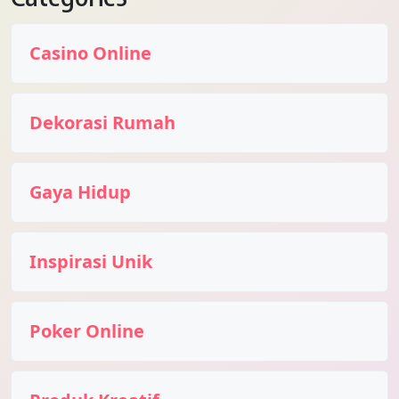
Casino Online
Dekorasi Rumah
Gaya Hidup
Inspirasi Unik
Poker Online