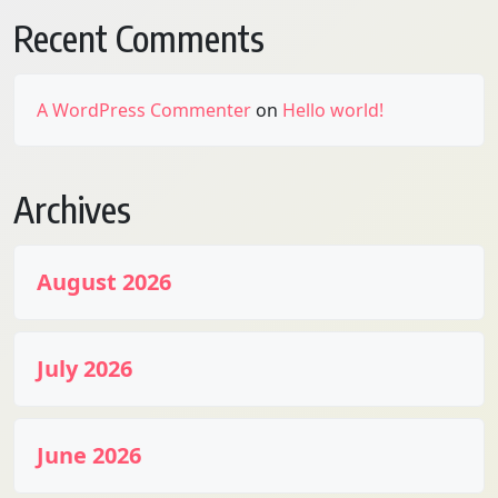
Recent Comments
A WordPress Commenter
on
Hello world!
Archives
August 2026
July 2026
June 2026