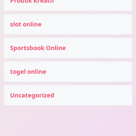
Produk Kreatif
slot online
Sportsbook Online
togel online
Uncategorized