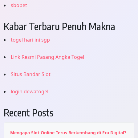
sbobet
Kabar Terbaru Penuh Makna
togel hari ini sgp
Link Resmi Pasang Angka Togel
Situs Bandar Slot
login dewatogel
Recent Posts
Mengapa Slot Online Terus Berkembang di Era Digital?