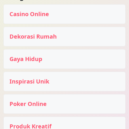
Casino Online
Dekorasi Rumah
Gaya Hidup
Inspirasi Unik
Poker Online
Produk Kreatif