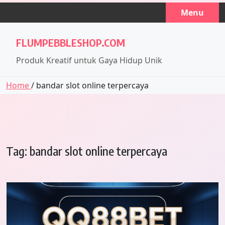
Skip
Menu
to
content
FLUMPEBBLESHOP.COM
Produk Kreatif untuk Gaya Hidup Unik
Home
/ bandar slot online terpercaya
Tag:
bandar slot online terpercaya