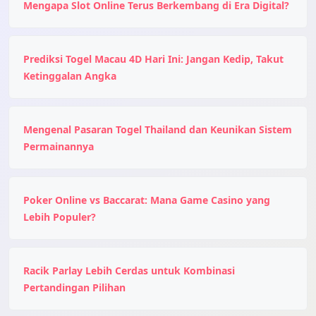
Mengapa Slot Online Terus Berkembang di Era Digital?
Prediksi Togel Macau 4D Hari Ini: Jangan Kedip, Takut
Ketinggalan Angka
Mengenal Pasaran Togel Thailand dan Keunikan Sistem
Permainannya
Poker Online vs Baccarat: Mana Game Casino yang
Lebih Populer?
Racik Parlay Lebih Cerdas untuk Kombinasi
Pertandingan Pilihan