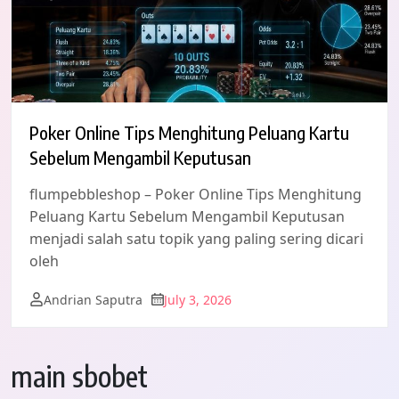
Poker Online Tips Menghitung Peluang Kartu
Sebelum Mengambil Keputusan
flumpebbleshop – Poker Online Tips Menghitung
Peluang Kartu Sebelum Mengambil Keputusan
menjadi salah satu topik yang paling sering dicari
oleh
Andrian Saputra
July 3, 2026
main sbobet