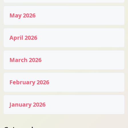
May 2026
April 2026
March 2026
February 2026
January 2026