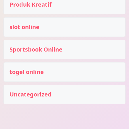
Produk Kreatif
slot online
Sportsbook Online
togel online
Uncategorized