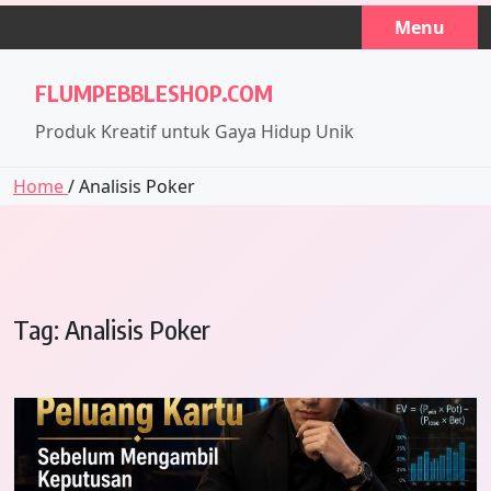
Skip
Menu
to
content
FLUMPEBBLESHOP.COM
Produk Kreatif untuk Gaya Hidup Unik
Home
/ Analisis Poker
Tag:
Analisis Poker