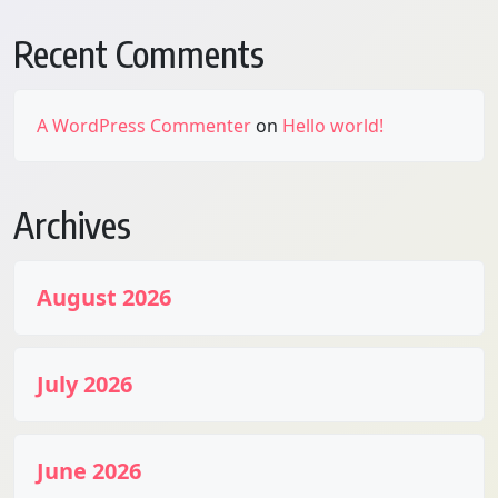
Recent Comments
A WordPress Commenter
on
Hello world!
Archives
August 2026
July 2026
June 2026