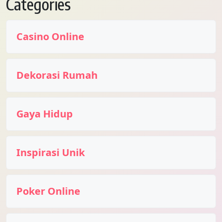
Categories
Casino Online
Dekorasi Rumah
Gaya Hidup
Inspirasi Unik
Poker Online