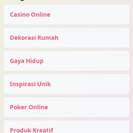
Casino Online
Dekorasi Rumah
Gaya Hidup
Inspirasi Unik
Poker Online
Produk Kreatif