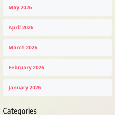
May 2026
April 2026
March 2026
February 2026
January 2026
Categories