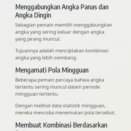
Menggabungkan Angka Panas dan
Angka Dingin
Sebagian pemain memilih menggabungkan
angka yang sering keluar dengan angka
yang jarang muncul.
Tujuannya adalah menciptakan kombinasi
angka yang lebih seimbang.
Mengamati Pola Mingguan
Beberapa pemain percaya bahwa angka
tertentu sering muncul dalam periode
mingguan tertentu.
Dengan melihat data statistik mingguan,
mereka mencoba menemukan pola tersebut.
Membuat Kombinasi Berdasarkan