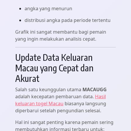
angka yang menurun
distribusi angka pada periode tertentu
Grafik ini sangat membantu bagi pemain
yang ingin melakukan analisis cepat.
Update Data Keluaran
Macau yang Cepat dan
Akurat
Salah satu keunggulan utama
MACAUGG
adalah kecepatan pembaruan data.
Hasil
keluaran togel Macau
biasanya langsung
diperbarui setelah pengundian selesai.
Hal ini sangat penting karena pemain sering
membutuhkan informasi terbaru untuk: