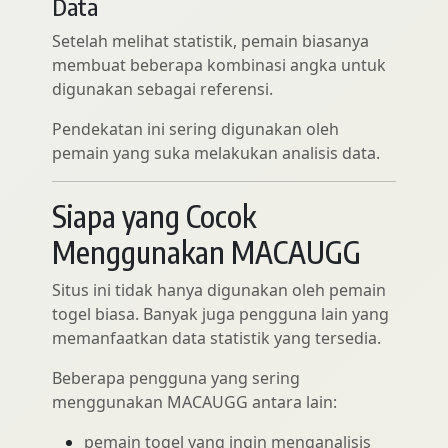
Data
Setelah melihat statistik, pemain biasanya
membuat beberapa kombinasi angka untuk
digunakan sebagai referensi.
Pendekatan ini sering digunakan oleh
pemain yang suka melakukan analisis data.
Siapa yang Cocok
Menggunakan MACAUGG
Situs ini tidak hanya digunakan oleh pemain
togel biasa. Banyak juga pengguna lain yang
memanfaatkan data statistik yang tersedia.
Beberapa pengguna yang sering
menggunakan MACAUGG antara lain:
pemain togel yang ingin menganalisis