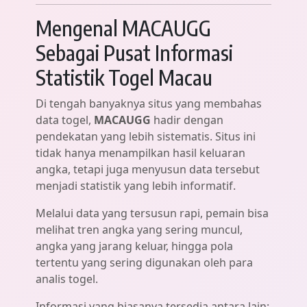
Mengenal MACAUGG
Sebagai Pusat Informasi
Statistik Togel Macau
Di tengah banyaknya situs yang membahas
data togel,
MACAUGG
hadir dengan
pendekatan yang lebih sistematis. Situs ini
tidak hanya menampilkan hasil keluaran
angka, tetapi juga menyusun data tersebut
menjadi statistik yang lebih informatif.
Melalui data yang tersusun rapi, pemain bisa
melihat tren angka yang sering muncul,
angka yang jarang keluar, hingga pola
tertentu yang sering digunakan oleh para
analis togel.
Informasi yang biasanya tersedia antara lain: