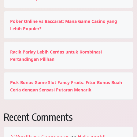
Poker Online vs Baccarat: Mana Game Casino yang
Lebih Populer?
Racik Parlay Lebih Cerdas untuk Kombinasi
Pertandingan Pilihan
Pick Bonus Game Slot Fancy Fruits: Fitur Bonus Buah
Ceria dengan Sensasi Putaran Menarik
Recent Comments
A WordPress Commenter
on
Hello world!