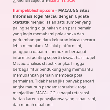
Andrian Saputra
March 11, 2026
flumpebbleshop.com
– MACAUGG Situs
Informasi Togel Macau dengan Update
Statistik
menjadi salah satu sumber yang
paling sering digunakan oleh para pemain
yang ingin memahami pola angka dan
perkembangan data keluaran Macau secara
lebih mendalam. Melalui platform ini,
pengguna dapat menemukan berbagai
informasi penting seperti riwayat hasil togel
Macau, analisis statistik angka, hingga
berbagai fitur pendukung yang membantu
memudahkan pemain membaca pola
permainan. Tidak heran jika banyak pencari
angka maupun pengamat statistik togel
menjadikan MACAUGG sebagai referensi
harian karena penyajiannya yang cepat, rapi,
dan mudah dipahami.