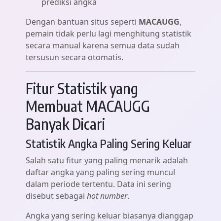
prediksi angka
Dengan bantuan situs seperti
MACAUGG
,
pemain tidak perlu lagi menghitung statistik
secara manual karena semua data sudah
tersusun secara otomatis.
Fitur Statistik yang
Membuat MACAUGG
Banyak Dicari
Statistik Angka Paling Sering Keluar
Salah satu fitur yang paling menarik adalah
daftar angka yang paling sering muncul
dalam periode tertentu. Data ini sering
disebut sebagai
hot number
.
Angka yang sering keluar biasanya dianggap