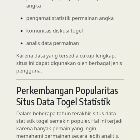
angka
pengamat statistik permainan angka
komunitas diskusi togel
analis data permainan
Karena data yang tersedia cukup lengkap,
situs ini dapat digunakan oleh berbagai jenis
pengguna.
Perkembangan Popularitas
Situs Data Togel Statistik
Dalam beberapa tahun terakhir, situs data
statistik togel semakin populer. Hal ini terjadi
karena banyak pemain yang ingin
memahami permainan secara lebih analitis.