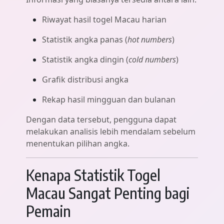
Riwayat hasil togel Macau harian
Statistik angka panas (
hot numbers
)
Statistik angka dingin (
cold numbers
)
Grafik distribusi angka
Rekap hasil mingguan dan bulanan
Dengan data tersebut, pengguna dapat
melakukan analisis lebih mendalam sebelum
menentukan pilihan angka.
Kenapa Statistik Togel
Macau Sangat Penting bagi
Pemain