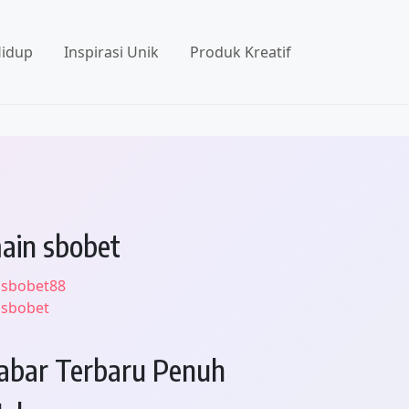
Hidup
Inspirasi Unik
Produk Kreatif
ain sbobet
sbobet88
sbobet
abar Terbaru Penuh