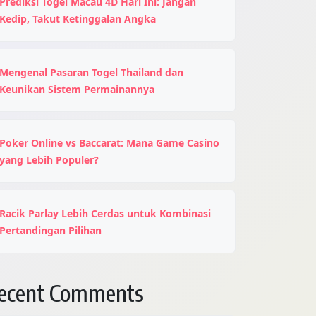
Prediksi Togel Macau 4D Hari Ini: Jangan
Kedip, Takut Ketinggalan Angka
Mengenal Pasaran Togel Thailand dan
Keunikan Sistem Permainannya
Poker Online vs Baccarat: Mana Game Casino
yang Lebih Populer?
Racik Parlay Lebih Cerdas untuk Kombinasi
Pertandingan Pilihan
ecent Comments