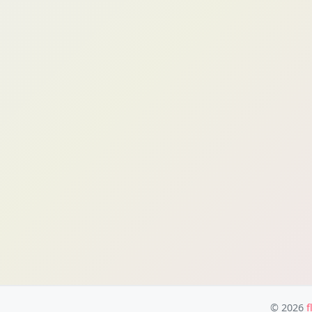
© 2026
f