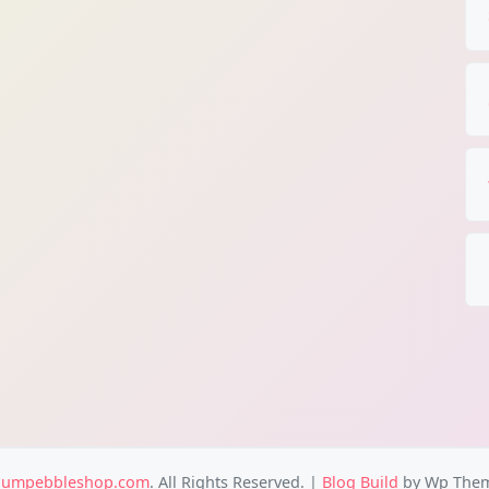
lumpebbleshop.com
. All Rights Reserved.
|
Blog Build
by Wp Them